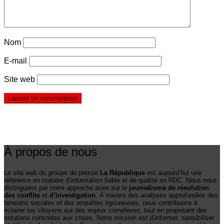
Nom
E-mail
Site web
À propos de nous
Le site web du groupe de presse
La République
est aujourd’hui une
référence en matière d’information fiable et de qualité en RDC. Nous nous
distinguons par notre approche axée sur le
journalisme de résolution
des conflits
et
d’investigation
. À travers des analyses approfondies des
tensions sociales et des enquêtes rigoureuses, nous contribuons à
éclairer les citoyens sur des enjeux complexes, tout en proposant des
solutions concrètes aux crises. Notre mission est d’informer, sensibiliser