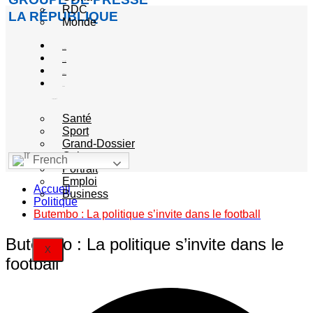
RDC
LA RÉPUBLIQUE
Monde
Société
Sécurité
Politique
Autres
catégories
Santé
Sport
Grand-Dossier
Culture
French
Portrait
Emploi
Accueil
Business
Politique
Butembo : La politique s’invite dans le football
Butembo : La politique s’invite dans le
X
football