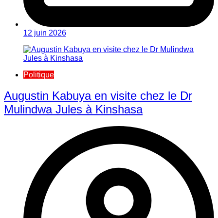
12 juin 2026
Politique
Augustin Kabuya en visite chez le Dr
Mulindwa Jules à Kinshasa