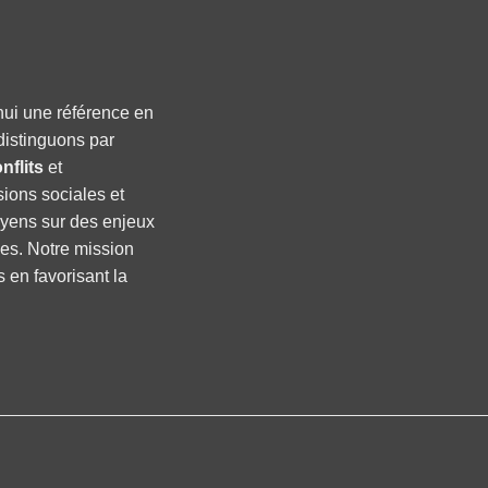
hui une référence en
distinguons par
nflits
et
sions sociales et
oyens sur des enjeux
ses. Notre mission
s en favorisant la