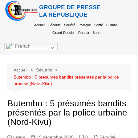
GROUPE DE PRESSE
LA RÉPUBLIQUE
Accueil
Sécurité
Société
Politique
Santé
Culture
Grand-Dossier
Portrait
Sport
French
Accueil
Sécurité
Butembo : 5 présumés bandits présentés par la police
urbaine (Nord-Kivu)
Butembo : 5 présumés bandits
présentés par la police urbaine
(Nord-Kivu)
valery
19 décembre 2020
0
Sécurité