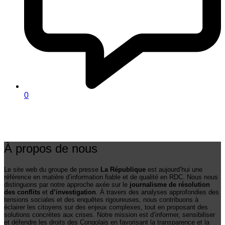
0
À propos de nous
Le site web du groupe de presse
La République
est aujourd’hui une
référence en matière d’information fiable et de qualité en RDC. Nous nous
distinguons par notre approche axée sur le
journalisme de résolution
des conflits
et
d’investigation
. À travers des analyses approfondies des
tensions sociales et des enquêtes rigoureuses, nous contribuons à
éclairer les citoyens sur des enjeux complexes, tout en proposant des
solutions concrètes aux crises. Notre mission est d’informer, sensibiliser
et défendre les droits des Congolais en favorisant la transparence et la