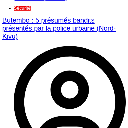
Sécurité
Butembo : 5 présumés bandits
présentés par la police urbaine (Nord-
Kivu)