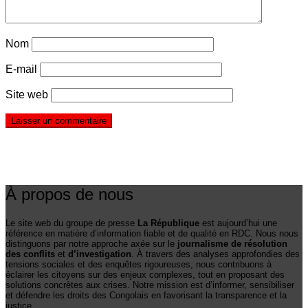
Nom
E-mail
Site web
À propos de nous
Le site web du groupe de presse
La République
est aujourd’hui une
référence en matière d’information fiable et de qualité en RDC. Nous nous
distinguons par notre approche axée sur le
journalisme de résolution
des conflits
et
d’investigation
. À travers des analyses approfondies des
tensions sociales et des enquêtes rigoureuses, nous contribuons à
éclairer les citoyens sur des enjeux complexes, tout en proposant des
solutions concrètes aux crises. Notre mission est d’informer, sensibiliser
et défendre les droits des Congolais en favorisant la transparence et la
justice.