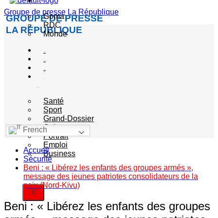
Actualité
Groupe de presse La République
Goma
GROUPE DE PRESSE
RDC
LA RÉPUBLIQUE
Monde
Société
Sécurité
Politique
Autres
catégories
Santé
Sport
Grand-Dossier
Culture
French
Portrait
Emploi
Accueil
Business
Sécurité
Beni : « Libérez les enfants des groupes armés »,
message des jeunes patriotes consolidateurs de la
paix (Nord-Kivu)
X
Beni : « Libérez les enfants des groupes