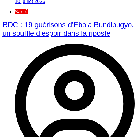
10 juillet 2026
Santé
RDC : 19 guérisons d’Ebola Bundibugyo,
un souffle d’espoir dans la riposte