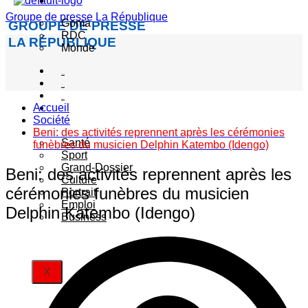
Actualité
Groupe de presse La République
Goma
GROUPE DE PRESSE
RDC
LA RÉPUBLIQUE
Monde
Société
Sécurité
Politique
Accueil
Autres
Société
catégories
Beni: des activités reprennent après les cérémonies
Santé
funèbres du musicien Delphin Katembo (Idengo)
Sport
Grand-Dossier
Beni: des activités reprennent après les
Culture
cérémonies funèbres du musicien
Portrait
Emploi
Delphin Katembo (Idengo)
Business
X