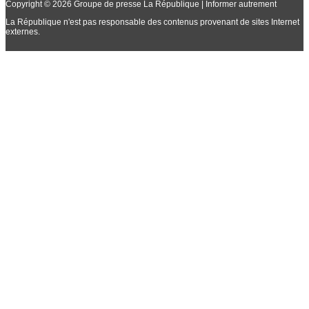
Copyright © 2026 Groupe de presse La République | Informer autrement
La République n'est pas responsable des contenus provenant de sites Internet
externes.