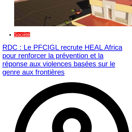
Société
RDC : Le PFCIGL recrute HEAL Africa
pour renforcer la prévention et la
réponse aux violences basées sur le
genre aux frontières