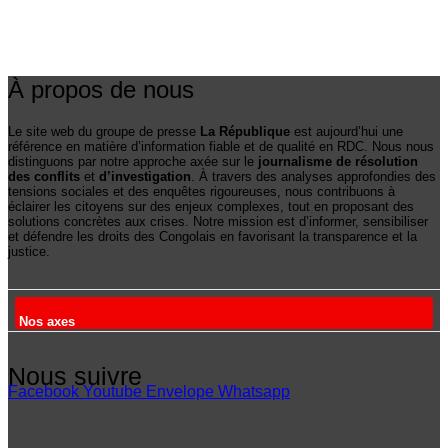
À propos de nous
Le site web du groupe de presse
La République
est aujourd’hui une
référence en matière d’information fiable et de qualité en RDC. Nous nous
distinguons par notre approche axée sur le
journalisme de résolution
des conflits
et
d’investigation
. À travers des analyses approfondies des
tensions sociales et des enquêtes rigoureuses, nous contribuons à
éclairer les citoyens sur des enjeux complexes, tout en proposant des
solutions concrètes aux crises. Notre mission est d’informer, sensibiliser
et défendre les droits des Congolais en favorisant la transparence et la
justice.
Nos axes
Nous suivre
Facebook
Youtube
Envelope
Whatsapp