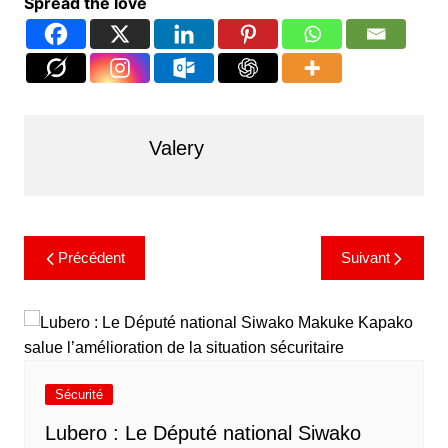
Spread the love
Valery
Précédent
Suivant
Sécurité
Lubero : Le Député national Siwako