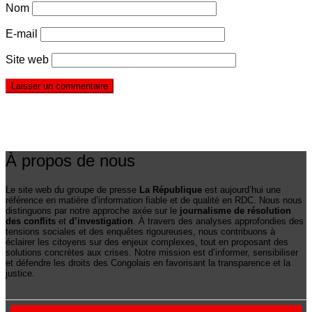
Nom
E-mail
Site web
À propos de nous
Le site web du groupe de presse
La République
est aujourd’hui une
référence en matière d’information fiable et de qualité en RDC. Nous nous
distinguons par notre approche axée sur le
journalisme de résolution
des conflits
et
d’investigation
. À travers des analyses approfondies des
tensions sociales et des enquêtes rigoureuses, nous contribuons à
éclairer les citoyens sur des enjeux complexes, tout en proposant des
solutions concrètes aux crises. Notre mission est d’informer, sensibiliser
et défendre les droits des Congolais en favorisant la transparence et la
justice.