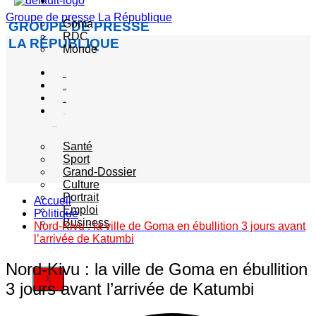
Actualité
Groupe de presse La République
Goma
GROUPE DE PRESSE
RDC
LA RÉPUBLIQUE
Monde
Société
Sécurité
Politique
Autres
catégories
Santé
Sport
Grand-Dossier
Culture
Portrait
Accueil
Emploi
Politique
Business
Nord-Kivu : la ville de Goma en ébullition 3 jours avant
l’arrivée de Katumbi
Nord-Kivu : la ville de Goma en ébullition
X
3 jours avant l’arrivée de Katumbi