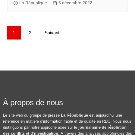
La République
6 décembre 2022
1
2
Suivant
À propos de nous
Le site web du groupe de presse
La République
est aujourd’hui une
référence en matière d’information fiable et de qualité en RDC. Nous nous
distinguons par notre approche axée sur le
journalisme de résolution
des conflits
et
d’investigation
. À travers des analyses approfondies des