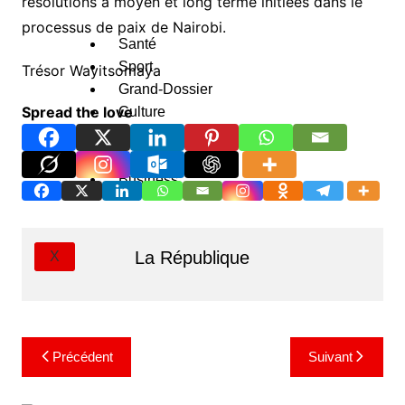
résolutions à moyen et long terme initiées dans le
processus de paix de Nairobi.
Santé
Sport
Trésor Wayitsomaya
Grand-Dossier
Spread the love
Culture
Portrait
Emploi
Business
La République
X
Navigation
Précédent
Suivant
de