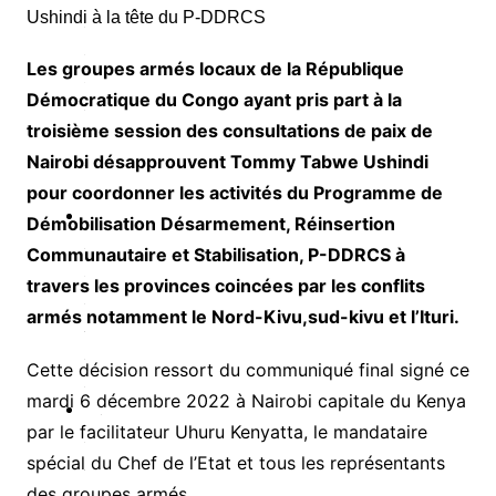
o
c
Les groupes armés locaux de la République
Démocratique du Congo ayant pris part à la
é
troisième session des consultations de paix de
Nairobi désapprouvent Tommy Tabwe Ushindi
é
pour coordonner les activités du Programme de
Démobilisation Désarmement, Réinsertion
S
Communautaire et Stabilisation, P-DDRCS à
é
travers les provinces coincées par les conflits
c
u
armés notamment le Nord-Kivu,sud-kivu et l’Ituri.
Cette décision ressort du communiqué final signé ce
é
mardi 6 décembre 2022 à Nairobi capitale du Kenya
P
par le facilitateur Uhuru Kenyatta, le mandataire
o
spécial du Chef de l’Etat et tous les représentants
des groupes armés.