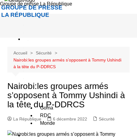
Groupe de presse La République
c
GROUPE DE PRESSE
c
LA RÉPUBLIQUE
u
e
A
c
Accueil
Sécurité
Nairobi:les groupes armés s’opposent à Tommy Ushindi
u
à la tête du P-DDRCS
a
Nairobi:les groupes armés
é
s’opposent à Tommy Ushindi à
la tête du P-DDRCS
Goma
RDC
La République
6 décembre 2022
Sécurité
Monde
S