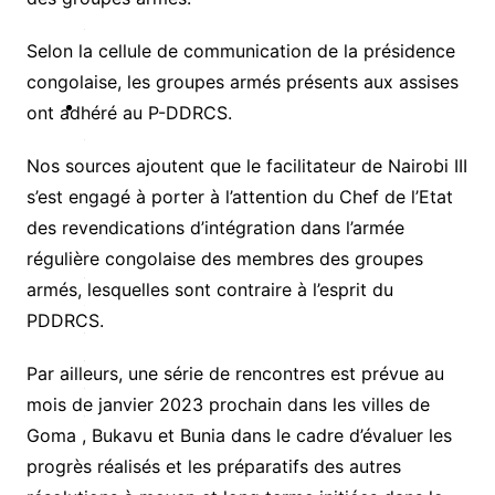
q
u
Selon la cellule de communication de la présidence
e
congolaise, les groupes armés présents aux assises
ont adhéré au P-DDRCS.
A
u
Nos sources ajoutent que le facilitateur de Nairobi III
s’est engagé à porter à l’attention du Chef de l’Etat
e
des revendications d’intégration dans l’armée
s
régulière congolaise des membres des groupes
c
a
armés, lesquelles sont contraire à l’esprit du
PDDRCS.
é
g
Par ailleurs, une série de rencontres est prévue au
o
mois de janvier 2023 prochain dans les villes de
Goma , Bukavu et Bunia dans le cadre d’évaluer les
e
progrès réalisés et les préparatifs des autres
s