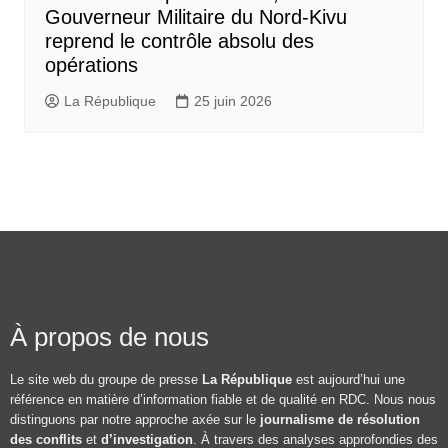
Gouverneur Militaire du Nord-Kivu
reprend le contrôle absolu des
opérations
La République
25 juin 2026
À propos de nous
Le site web du groupe de presse
La République
est aujourd’hui une
référence en matière d’information fiable et de qualité en RDC. Nous nous
distinguons par notre approche axée sur le
journalisme de résolution
des conflits
et
d’investigation
. À travers des analyses approfondies des