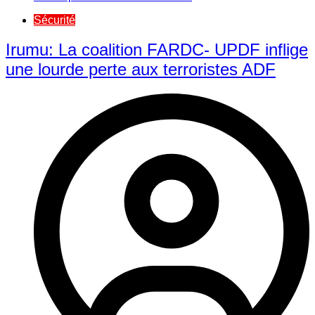
Sécurité
Irumu: La coalition FARDC- UPDF inflige
une lourde perte aux terroristes ADF