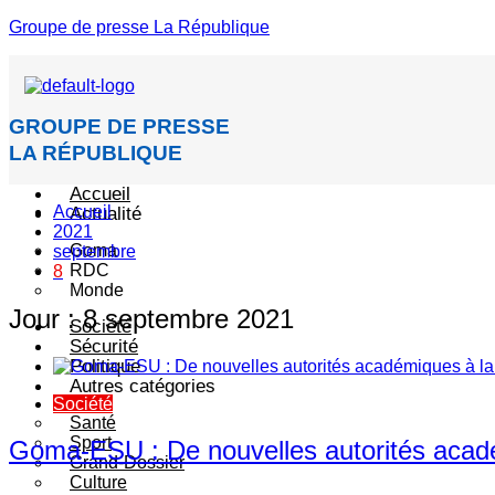
Groupe de presse La République
GROUPE DE PRESSE
LA RÉPUBLIQUE
Accueil
Accueil
Actualité
2021
Goma
septembre
RDC
8
Monde
Jour :
8 septembre 2021
Société
Sécurité
Politique
Autres catégories
Société
Santé
Sport
Goma-ESU : De nouvelles autorités académ
Grand-Dossier
Culture