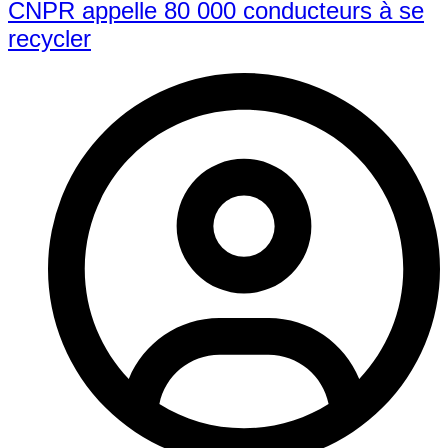
CNPR appelle 80 000 conducteurs à se
recycler