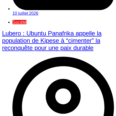
10 juillet 2026
Société
Lubero : Ubuntu Panafrika appelle la
population de Kipese à “cimenter” la
reconquête pour une paix durable