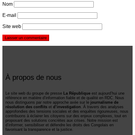
Nom
E-mail
Site web
À propos de nous
Le site web du groupe de presse
La République
est aujourd’hui une
référence en matière d’information fiable et de qualité en RDC. Nous
nous distinguons par notre approche axée sur le
journalisme de
résolution des conflits
et
d’investigation
. À travers des analyses
approfondies des tensions sociales et des enquêtes rigoureuses, nous
contribuons à éclairer les citoyens sur des enjeux complexes, tout en
proposant des solutions concrètes aux crises. Notre mission est
d’informer, sensibiliser et défendre les droits des Congolais en
favorisant la transparence et la justice.