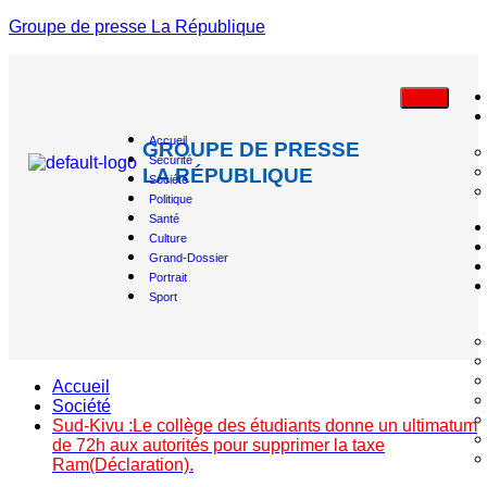
Groupe de presse La République
Accueil
GROUPE DE PRESSE
Sécurité
LA RÉPUBLIQUE
Société
Politique
Santé
Culture
Grand-Dossier
Portrait
Sport
Accueil
Société
Sud-Kivu :Le collège des étudiants donne un ultimatum
de 72h aux autorités pour supprimer la taxe
Ram(Déclaration).