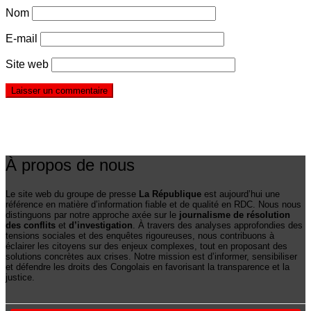
Nom
E-mail
Site web
À propos de nous
Le site web du groupe de presse
La République
est aujourd’hui une
référence en matière d’information fiable et de qualité en RDC. Nous nous
distinguons par notre approche axée sur le
journalisme de résolution
des conflits
et
d’investigation
. À travers des analyses approfondies des
tensions sociales et des enquêtes rigoureuses, nous contribuons à
éclairer les citoyens sur des enjeux complexes, tout en proposant des
solutions concrètes aux crises. Notre mission est d’informer, sensibiliser
et défendre les droits des Congolais en favorisant la transparence et la
justice.