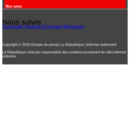
Nos axes
Nous suivre
Facebook
Youtube
Envelope
Whatsapp
Copyright © 2026 Groupe de presse La République | Informer autrement
La République n'est pas responsable des contenus provenant de sites Internet
externes.