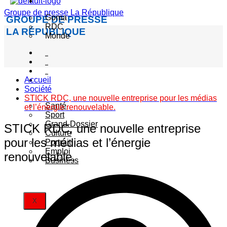
Actualité
Groupe de presse La République
Goma
GROUPE DE PRESSE
RDC
LA RÉPUBLIQUE
Monde
Société
Sécurité
Politique
Accueil
Autres
Société
catégories
STICK RDC, une nouvelle entreprise pour les médias
Santé
et l’énergie renouvelable.
Sport
Grand-Dossier
STICK RDC, une nouvelle entreprise
Culture
pour les médias et l’énergie
Portrait
Emploi
renouvelable.
Business
X