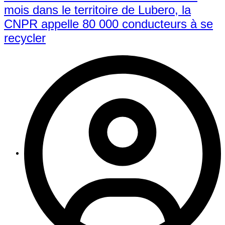
mois dans le territoire de Lubero, la
CNPR appelle 80 000 conducteurs à se
recycler