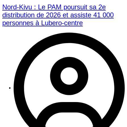
Nord-Kivu : Le PAM poursuit sa 2e
distribution de 2026 et assiste 41 000
personnes à Lubero-centre