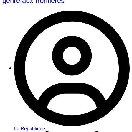
genre aux frontières
La République