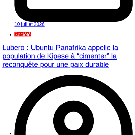
10 juillet 2026
Société
Lubero : Ubuntu Panafrika appelle la
population de Kipese à “cimenter” la
reconquête pour une paix durable