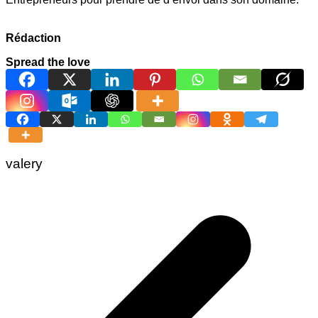
Rédaction
Spread the love
valery
Navigation
de
l’article