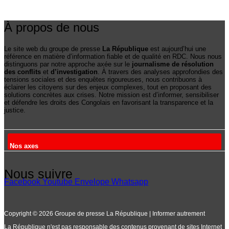
À propos de nous
Le site web du groupe de presse
La République
est aujourd’hui une
référence en matière d’information fiable et de qualité en RDC. Nous nous
distinguons par notre approche axée sur le
journalisme de résolution
des conflits
et
d’investigation
. À travers des analyses approfondies des
tensions sociales et des enquêtes rigoureuses, nous contribuons à
éclairer les citoyens sur des enjeux complexes, tout en proposant des
solutions concrètes aux crises. Notre mission est d’informer, sensibiliser
et défendre les droits des Congolais en favorisant la transparence et la
justice.
Nos axes
Nous suivre
Facebook
Youtube
Envelope
Whatsapp
Copyright © 2026 Groupe de presse La République | Informer autrement
La République n'est pas responsable des contenus provenant de sites Internet