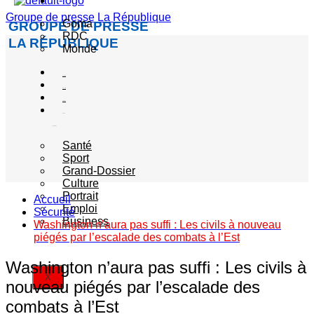
Actualité
Groupe de presse La République
Goma
GROUPE DE PRESSE
RDC
LA RÉPUBLIQUE
Monde
Société
Sécurité
Politique
Autres
catégories
Santé
Sport
Grand-Dossier
Culture
Portrait
Accueil
Emploi
Sécurité
Business
Washington n’aura pas suffi : Les civils à nouveau
piégés par l’escalade des combats à l’Est
Washington n’aura pas suffi : Les civils à
X
nouveau piégés par l’escalade des
combats à l’Est