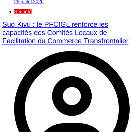
28 juillet 2026
Sécurité
Sud-Kivu : le PFCIGL renforce les
capacités des Comités Locaux de
Facilitation du Commerce Transfrontalier