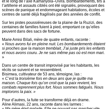
et le long de l’axe Kamanyola–Uvira. Bombardements, tirs à
l’artillerie et assauts ciblés ont été signalés, provoquant des
scènes de panique et endommageant habitations, écoles et
centres de santé déjà fragilisés par des années de conflit.
Sur les pistes poussiéreuses de la plaine de la Ruzizi, des
centaines de familles fuient à pied, emportant ce qu’elles
peuvent dans des sacs de fortune.
Marie Amisi Bilali, mère de quatre enfants, raconte :
«
Nous avons fui en pleine nuit. Les bombardements étaient
si proches que la maison tremblait. J’ai juste pris les enfants
et nous avons couru. Je ne sais même pas où est mon mari.
»
Dans un centre de transit improvisé par les habitants, les
récits se suivent et se ressemblent.
Bisimwa, cultivateur de 53 ans, témoigne, las :
«
C’est la troisième fois en deux ans que je quitte ma
maison. Chaque fois qu’on croit que la paix revient, les
combats reprennent plus fort. Nous sommes fatigués. Nous
implorons la paix. »
Pour d’autres, la fuite se transforme déjà en drame.
Aline Alimasi, 22 ans, raconte dans les larmes :
«
Ma mère était malade. Elle ne pouvait pas marcher vite.