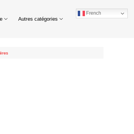
French
ue
Autres catégories
ières