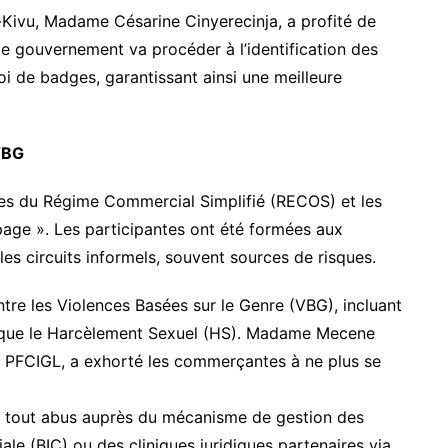
Kivu, Madame Césarine Cinyerecinja, a profité de
le gouvernement va procéder à l’identification des
oi de badges, garantissant ainsi une meilleure
 VBG
ges du Régime Commercial Simplifié (RECOS) et les
page ». Les participantes ont été formées aux
es circuits informels, souvent sources de risques.
ontre les Violences Basées sur le Genre (VBG), incluant
si que le Harcèlement Sexuel (HS). Madame Mecene
 PFCIGL, a exhorté les commerçantes à ne plus se
 tout abus auprès du mécanisme de gestion des
le (BIC) ou des cliniques juridiques partenaires via