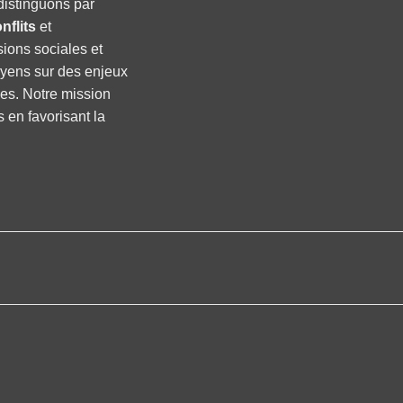
distinguons par
nflits
et
sions sociales et
oyens sur des enjeux
ses. Notre mission
s en favorisant la