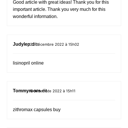
Good article with great ideas! Thank you for this
important article. Thank you very much for this
wonderful information.
Judylep
dit :
22 décembre 2022 à 15h02
lisinopril online
Tommyroors
dit :
6 décembre 2022 à 15h11
zithromax capsules buy