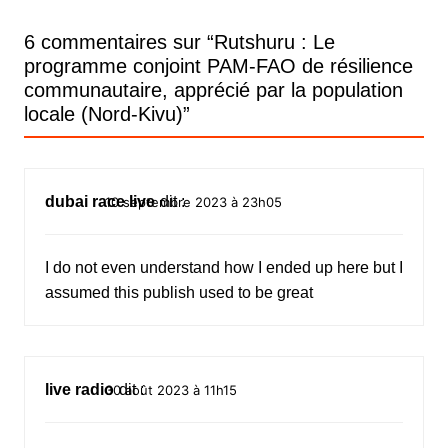
6 commentaires sur “
Rutshuru : Le
programme conjoint PAM-FAO de résilience
communautaire, apprécié par la population
locale (Nord-Kivu)
”
dubai race live
dit :
10 septembre 2023 à 23h05
I do not even understand how I ended up here but I
assumed this publish used to be great
live radio
dit :
30 août 2023 à 11h15