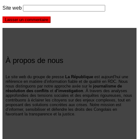
Site web
À propos de nous
Le site web du groupe de presse
La République
est aujourd’hui une
référence en matière d’information fiable et de qualité en RDC. Nous
nous distinguons par notre approche axée sur le
journalisme de
résolution des conflits
et
d’investigation
. À travers des analyses
approfondies des tensions sociales et des enquêtes rigoureuses, nous
contribuons à éclairer les citoyens sur des enjeux complexes, tout en
proposant des solutions concrètes aux crises. Notre mission est
d’informer, sensibiliser et défendre les droits des Congolais en
favorisant la transparence et la justice.