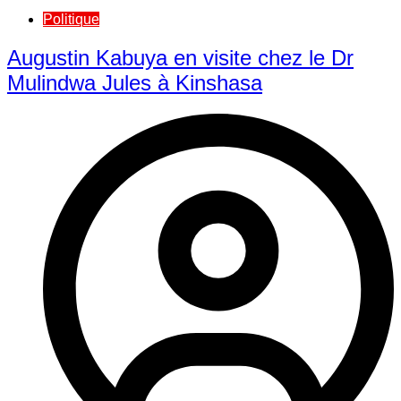
Politique
Augustin Kabuya en visite chez le Dr
Mulindwa Jules à Kinshasa