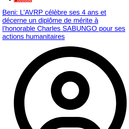
Beni: L’AVRP célèbre ses 4 ans et
décerne un diplôme de mérite à
l’honorable Charles SABUNGO pour ses
actions humanitaires