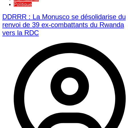
Politique
DDRRR : La Monusco se désolidarise du
renvoi de 39 ex-combattants du Rwanda
vers la RDC