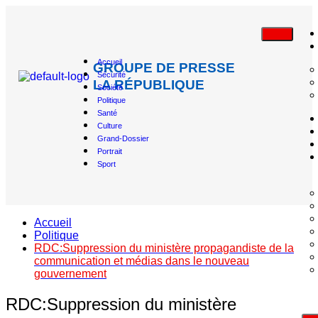
Accueil
GROUPE DE PRESSE
Sécurité
LA RÉPUBLIQUE
Société
Politique
Santé
Culture
Grand-Dossier
Portrait
Sport
Accueil
Politique
RDC:Suppression du ministère propagandiste de la
communication et médias dans le nouveau
gouvernement
RDC:Suppression du ministère