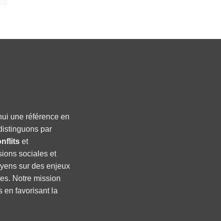
hui une référence en
distinguons par
nflits
et
sions sociales et
oyens sur des enjeux
ses. Notre mission
s en favorisant la