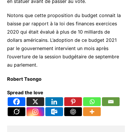
en statuer avant de passer au vote.
e
n
Notons que cette proposition du budget connait la
t
c
baisse par rapport à la loi des finances exercices
o
2020 qui était évalué à plus de 10 milliards de
n
dollars américains. L’adoption de ce budget 2021
g
o
par le gouvernement intervient un mois après
l
l’ouverture de la session budgétaire de septembre
a
i
au parlement.
s
Robert Tsongo
Spread the love