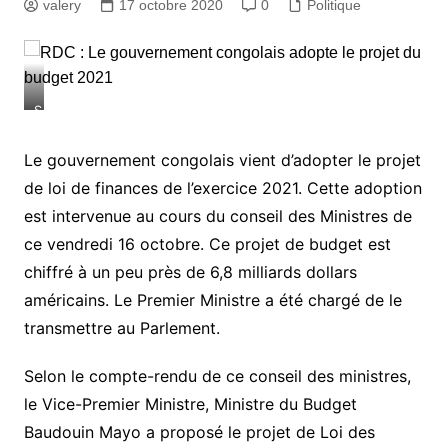
valery
17 octobre 2020
0
Politique
S
y
l
Le gouvernement congolais vient d’adopter le projet
v
de loi de finances de l’exercice 2021. Cette adoption
e
s
est intervenue au cours du conseil des Ministres de
t
ce vendredi 16 octobre. Ce projet de budget est
r
chiffré à un peu près de 6,8 milliards dollars
e
I
américains. Le Premier Ministre a été chargé de le
l
transmettre au Parlement.
u
n
g
Selon le compte-rendu de ce conseil des ministres,
a
le Vice-Premier Ministre, Ministre du Budget
I
Baudouin Mayo a proposé le projet de Loi des
l