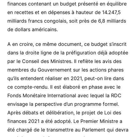
u
finances contenant un budget présenté en équilibre
n
en recettes et en dépenses à hauteur de 14.247,5
k
a
milliards francs congolais, soit près de 6,8 milliards
m
de dollars américains.
b
a
A en croire, ce même document, ce budget s’inscrit
,
c
dans la droite ligne de la préfiguration déjà adoptée
h
par le Conseil des Ministres. Il reflète les avis des
e
f
membres du Gouvernement sur les actions phares
d
qu’ils entendent réaliser en 2021, peut-on lire dans
u
ce compte-rendu. Il est élaboré en phase avec le
g
o
Fonds Monétaire International avec lequel la RDC
u
envisage la perspective d’un programme formel.
v
e
Après débats et délibération, le projet de Loi des
r
finances 2021 a été adopté. Le Premier Ministre a
n
été chargé de le transmettre au Parlement qui devra
e
m