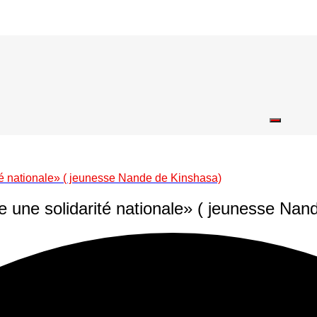
ité nationale» ( jeunesse Nande de Kinshasa)
e une solidarité nationale» ( jeunesse Na