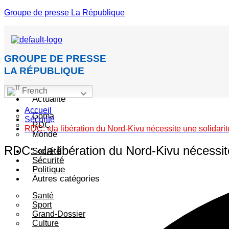
Groupe de presse La République
GROUPE DE PRESSE
LA RÉPUBLIQUE
Accueil
French
Actualité
Accueil
Goma
Sécurité
RDC
RDC: «la libération du Nord-Kivu nécessite une solidar
Monde
RDC: «la libération du Nord-Kivu nécessit
Société
Sécurité
Politique
Autres catégories
Santé
Sport
Grand-Dossier
Culture