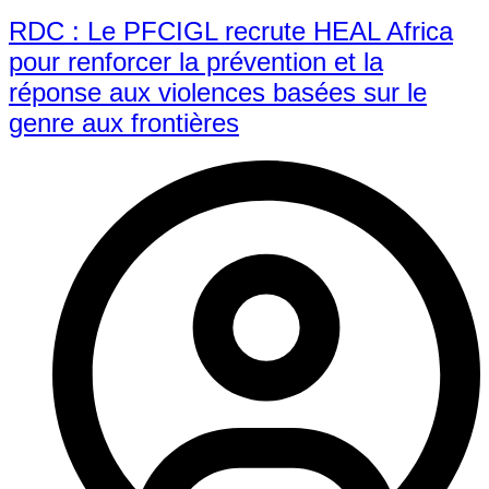
RDC : Le PFCIGL recrute HEAL Africa
pour renforcer la prévention et la
réponse aux violences basées sur le
genre aux frontières