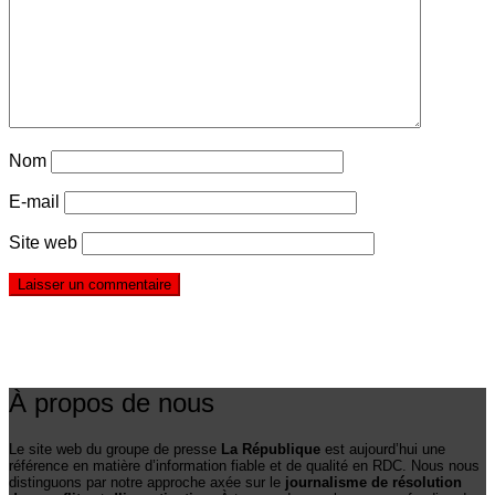
Nom
E-mail
Site web
À propos de nous
Le site web du groupe de presse
La République
est aujourd’hui une
référence en matière d’information fiable et de qualité en RDC. Nous nous
distinguons par notre approche axée sur le
journalisme de résolution