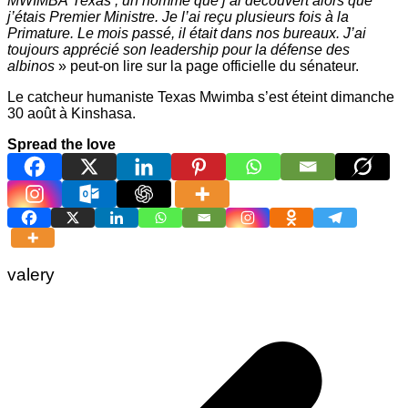
MWIMBA
Texas ;
un homme que j’ai découvert alors que
j’étais Premier Ministre. Je l’ai reçu plusieurs fois à la
Primature. Le mois passé, il était dans nos bureaux.
J’ai
toujours apprécié son leadership pour la défense de
s
albinos
» peut-on lire sur la page officielle du sénateur.
Le catcheur humaniste Texas Mwimba s’est éteint dimanche
30 août à Kinshasa.
Spread the love
valery
Navigation
de
l’article