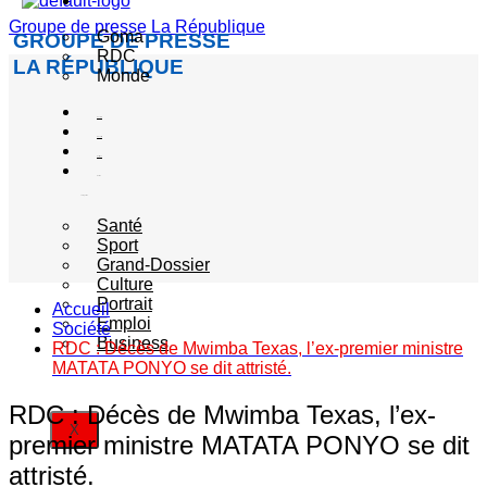
Actualité
Groupe de presse La République
Goma
GROUPE DE PRESSE
RDC
LA RÉPUBLIQUE
Monde
Société
Sécurité
Politique
Autres
catégories
Santé
Sport
Grand-Dossier
Culture
Portrait
Accueil
Emploi
Société
Business
RDC : Décès de Mwimba Texas, l’ex-premier ministre
MATATA PONYO se dit attristé.
RDC : Décès de Mwimba Texas, l’ex-
X
premier ministre MATATA PONYO se dit
attristé.