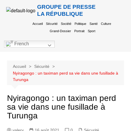
GROUPE DE PRESSE
LA RÉPUBLIQUE
Accueil
Sécurité
Société
Politique
Santé
Culture
Grand-Dossier
Portrait
Sport
French
Accueil
Sécurité
Nyiragongo : un taximan perd sa vie dans une fusillade à
Turunga
Nyiragongo : un taximan perd
sa vie dans une fusillade à
Turunga
valery
16 août 2021
0
Sécurité