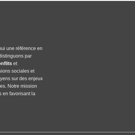
hui une référence en
distinguons par
nflits
et
sions sociales et
oyens sur des enjeux
ses. Notre mission
s en favorisant la