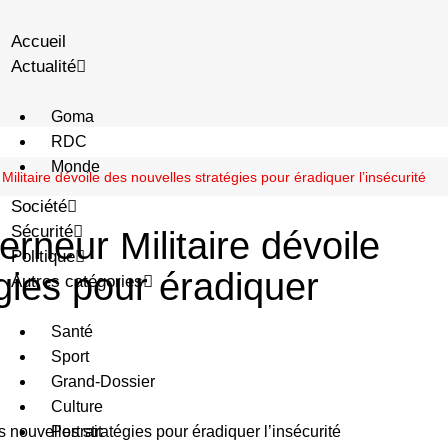
Accueil
Actualité
Goma
RDC
Monde
ilitaire dévoile des nouvelles stratégies pour éradiquer l’insécurité
Société
Sécurité
rneur Militaire dévoile
Politique
gies pour éradiquer
Autres catégories
Santé
Sport
Grand-Dossier
Culture
Portrait