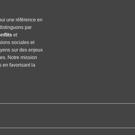
hui une référence en
distinguons par
nflits
et
sions sociales et
oyens sur des enjeux
ses. Notre mission
s en favorisant la