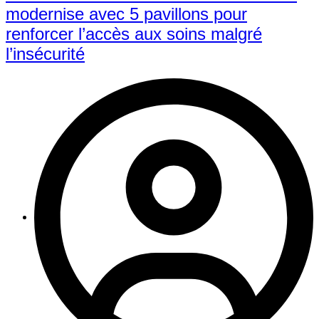
modernise avec 5 pavillons pour
renforcer l’accès aux soins malgré
l’insécurité