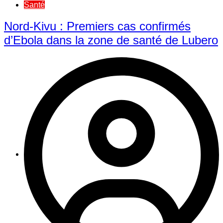
Santé
Nord-Kivu : Premiers cas confirmés
d’Ebola dans la zone de santé de Lubero