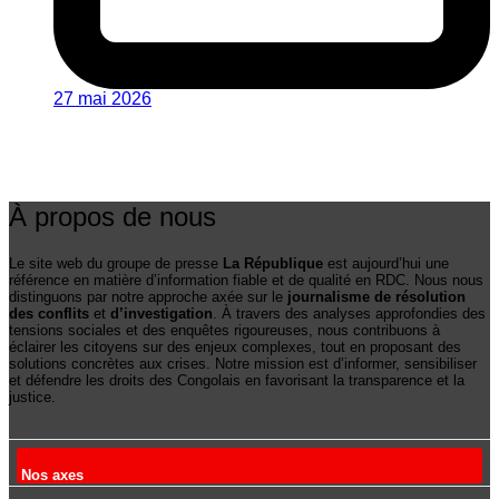
27 mai 2026
À propos de nous
Le site web du groupe de presse
La République
est aujourd’hui une
référence en matière d’information fiable et de qualité en RDC. Nous nous
distinguons par notre approche axée sur le
journalisme de résolution
des conflits
et
d’investigation
. À travers des analyses approfondies des
tensions sociales et des enquêtes rigoureuses, nous contribuons à
éclairer les citoyens sur des enjeux complexes, tout en proposant des
solutions concrètes aux crises. Notre mission est d’informer, sensibiliser
et défendre les droits des Congolais en favorisant la transparence et la
justice.
Nos axes