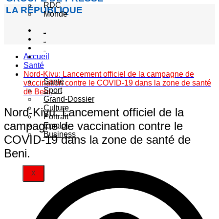
RDC
LA RÉPUBLIQUE
Monde
Société
Sécurité
Politique
Accueil
Autres
Santé
catégories
Nord-Kivu: Lancement officiel de la campagne de
Santé
vaccination contre le COVID-19 dans la zone de santé
Sport
de Beni.
Grand-Dossier
Culture
Nord-Kivu: Lancement officiel de la
Portrait
campagne de vaccination contre le
Emploi
Business
COVID-19 dans la zone de santé de
Beni.
X