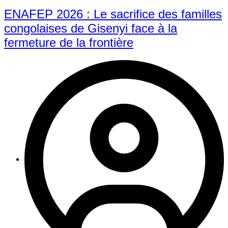
ENAFEP 2026 : Le sacrifice des familles
congolaises de Gisenyi face à la
fermeture de la frontière