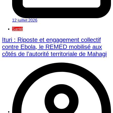
12 juillet 2026
Santé
Ituri : Riposte et engagement collectif
contre Ebola, le REMED mobilisé aux
côtés de l’autorité territoriale de Mahagi