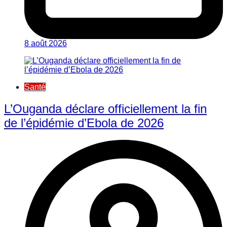
8 août 2026
Santé
L’Ouganda déclare officiellement la fin
de l’épidémie d’Ebola de 2026