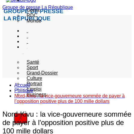
Actualité
Groupe de presse La République
Goma
GROUPE DE PRESSE
RDC
LA RÉPUBLIQUE
Monde
Société
Sécurité
Politique
Autres
catégories
Santé
Sport
Grand-Dossier
Culture
Portrait
Accueil
Emploi
Politique
Business
Nord-Kivu : la vice-gouverneure sommée de payer à
l’opposition positive plus de 100 mille dollars
Nord-Kivu : la vice-gouverneure sommée
X
de payer à l’opposition positive plus de
100 mille dollars