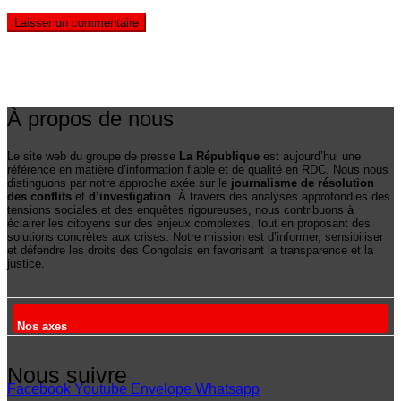
À propos de nous
Le site web du groupe de presse
La République
est aujourd’hui une
référence en matière d’information fiable et de qualité en RDC. Nous nous
distinguons par notre approche axée sur le
journalisme de résolution
des conflits
et
d’investigation
. À travers des analyses approfondies des
tensions sociales et des enquêtes rigoureuses, nous contribuons à
éclairer les citoyens sur des enjeux complexes, tout en proposant des
solutions concrètes aux crises. Notre mission est d’informer, sensibiliser
et défendre les droits des Congolais en favorisant la transparence et la
justice.
Nos axes
Nous suivre
Facebook
Youtube
Envelope
Whatsapp