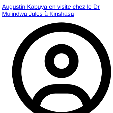
Augustin Kabuya en visite chez le Dr
Mulindwa Jules à Kinshasa