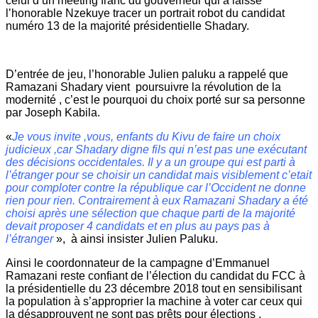
celui d’un meeting franc du gouverneur qui a laissé
l’honorable Nzekuye tracer un portrait robot du candidat
numéro 13 de la majorité présidentielle Shadary.
D’entrée de jeu, l’honorable Julien paluku a rappelé que
Ramazani Shadary vient poursuivre la révolution de la
modernité , c’est le pourquoi du choix porté sur sa personne
par Joseph Kabila.
«
Je vous invite ,vous, enfants du Kivu de faire un choix
judicieux ,car Shadary digne fils qui n’est pas une exécutant
des décisions occidentales. Il y a un groupe qui est parti à
l’étranger pour se choisir un candidat mais visiblement c’etait
pour comploter contre la république car l’Occident ne donne
rien pour rien. Contrairement à eux Ramazani Shadary a été
choisi après une sélection que chaque parti de la majorité
devait proposer 4 candidats et en plus au pays pas à
l’étranger
», à ainsi insister Julien Paluku.
Ainsi le coordonnateur de la campagne d’Emmanuel
Ramazani reste confiant de l’élection du candidat du FCC à
la présidentielle du 23 décembre 2018 tout en sensibilisant
la population à s’approprier la machine à voter car ceux qui
la désapprouvent ne sont pas prêts pour élections .