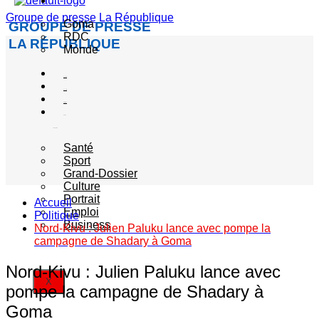
Actualité
Groupe de presse La République
Goma
GROUPE DE PRESSE
RDC
LA RÉPUBLIQUE
Monde
Société
Sécurité
Politique
Autres
catégories
Santé
Sport
Grand-Dossier
Culture
Portrait
Accueil
Emploi
Politique
Business
Nord-Kivu : Julien Paluku lance avec pompe la
campagne de Shadary à Goma
Nord-Kivu : Julien Paluku lance avec
X
pompe la campagne de Shadary à
Goma