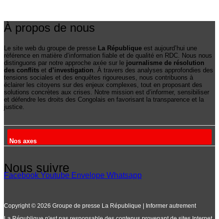
À propos de nous
Le site web du groupe de presse
La République
est aujourd’hui une
référence en matière d’information fiable et de qualité en RDC. Nous nous
distinguons par notre approche axée sur le
journalisme de résolution
des conflits
et
d’investigation
. À travers des analyses approfondies des
tensions sociales et des enquêtes rigoureuses, nous contribuons à
éclairer les citoyens sur des enjeux complexes, tout en proposant des
solutions concrètes aux crises. Notre mission est d’informer, sensibiliser
et défendre les droits des Congolais en favorisant la transparence et la
justice.
Nos axes
Nous suivre
Facebook
Youtube
Envelope
Whatsapp
Copyright © 2026 Groupe de presse La République | Informer autrement
La République n'est pas responsable des contenus provenant de sites Internet