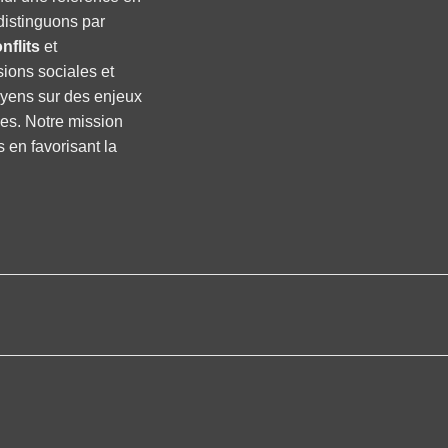
distinguons par
nflits
et
sions sociales et
oyens sur des enjeux
ses. Notre mission
s en favorisant la