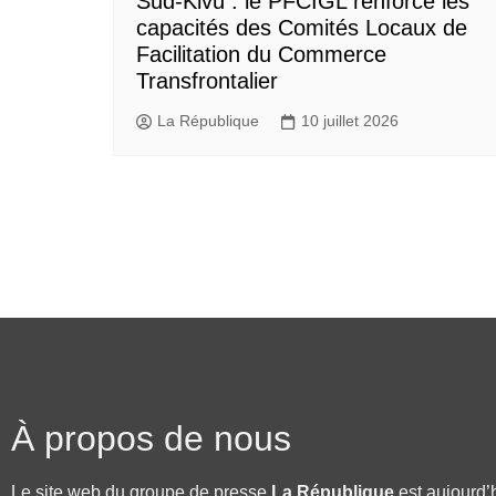
Sud-Kivu : le PFCIGL renforce les
capacités des Comités Locaux de
Facilitation du Commerce
Transfrontalier
La République
10 juillet 2026
À propos de nous
Le site web du groupe de presse
La République
est aujourd’