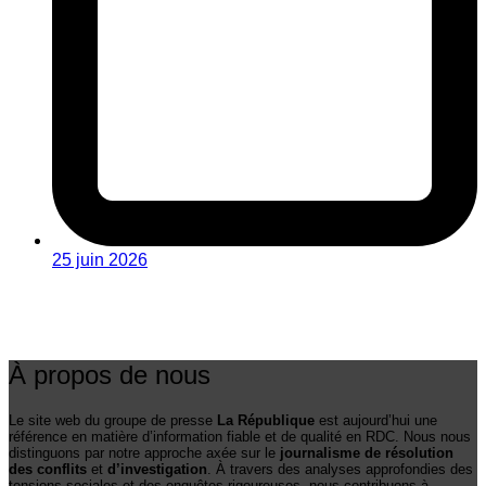
25 juin 2026
À propos de nous
Le site web du groupe de presse
La République
est aujourd’hui une
référence en matière d’information fiable et de qualité en RDC. Nous nous
distinguons par notre approche axée sur le
journalisme de résolution
des conflits
et
d’investigation
. À travers des analyses approfondies des
tensions sociales et des enquêtes rigoureuses, nous contribuons à