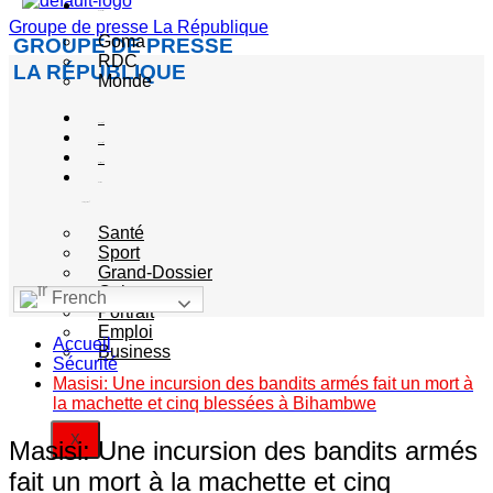
Actualité
Groupe de presse La République
Goma
GROUPE DE PRESSE
RDC
LA RÉPUBLIQUE
Monde
Société
Sécurité
Politique
Autres
catégories
Santé
Sport
Grand-Dossier
Culture
French
Portrait
Emploi
Accueil
Business
Sécurité
Masisi: Une incursion des bandits armés fait un mort à
la machette et cinq blessées à Bihambwe
X
Masisi: Une incursion des bandits armés
fait un mort à la machette et cinq