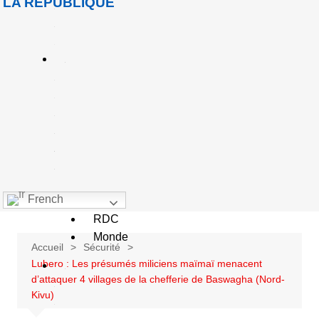
LA RÉPUBLIQUE
u
e
A
c
u
a
é
French
Goma
RDC
Monde
Accueil
Sécurité
Lubero : Les présumés miliciens maïmaï menacent
S
d’attaquer 4 villages de la chefferie de Baswagha (Nord-
o
Kivu)
c