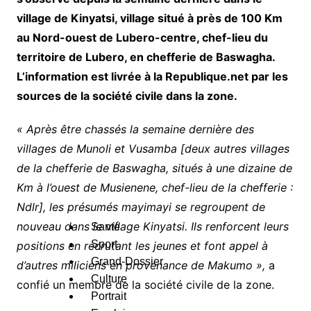
village de Kinyatsi, village situé à près de 100 Km
e
au Nord-ouest de Lubero-centre, chef-lieu du
s
territoire de Lubero, en chefferie de Baswagha.
c
L’information est livrée à la Republique.net par les
a
sources de la société civile dans la zone.
é
« Après être chassés la semaine dernière des
g
villages de Munoli et Vusamba [deux autres villages
o
de la chefferie de Baswagha, situés à une dizaine de
e
Km à l’ouest de Musienene, chef-lieu de la chefferie :
s
Ndlr], les présumés mayimayi se regroupent de
nouveau dans le village Kinyatsi. Ils renforcent leurs
Santé
Sport
positions en recrutant les jeunes et font appel à
Grand-Dossier
d’autres miliciens en provenance de Makumo »,
a
Culture
confié un membre de la société civile de la zone.
Portrait