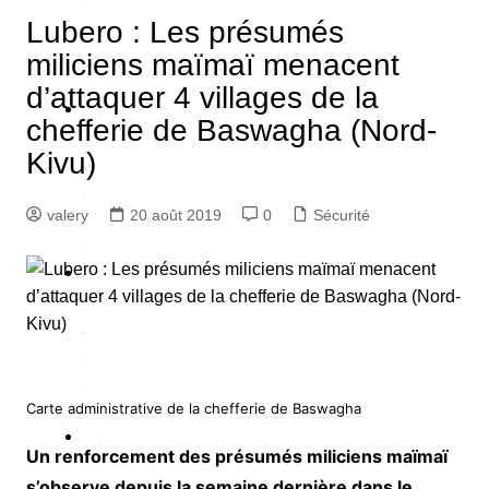
Lubero : Les présumés
é
miliciens maïmaï menacent
d’attaquer 4 villages de la
é
chefferie de Baswagha (Nord-
S
é
Kivu)
c
u
valery
20 août 2019
0
Sécurité
é
P
o
q
u
Carte administrative de la chefferie de Baswagha
e
A
Un renforcement des présumés miliciens maïmaï
u
s’observe depuis la semaine dernière dans le