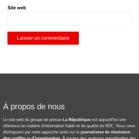
Site web
À propos de nous
Le site web du groupe de presse
La République
est aujourd’hui une
référence en matière d’information fiable et de qualité en RDC. Nous nous
distinguons par notre approche axée sur le
journalisme de résolution
des conflits
et
d’investigation
. À travers des analyses approfondies des