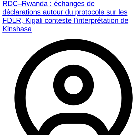
RDC–Rwanda : échanges de
déclarations autour du protocole sur les
FDLR, Kigali conteste l’interprétation de
Kinshasa