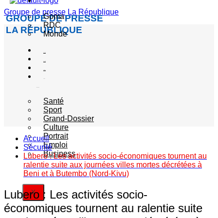
Actualité
Groupe de presse La République
Goma
GROUPE DE PRESSE
RDC
LA RÉPUBLIQUE
Monde
Société
Sécurité
Politique
Autres
catégories
Santé
Sport
Grand-Dossier
Culture
Portrait
Accueil
Emploi
Sécurité
Business
Lubero : Les activités socio-économiques tournent au
ralentie suite aux journées villes mortes décrétées à
Beni et à Butembo (Nord-Kivu)
Lubero : Les activités socio-
X
économiques tournent au ralentie suite