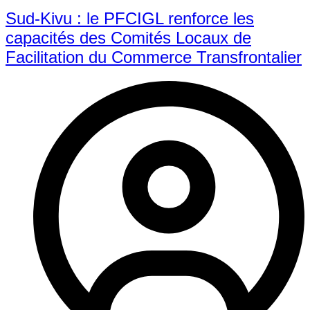
Sud-Kivu : le PFCIGL renforce les
capacités des Comités Locaux de
Facilitation du Commerce Transfrontalier