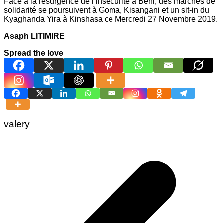
Face à la résurgence de l’insécurité à Beni, des marches de
solidarité se poursuivent à Goma, Kisangani et un sit-in du
Kyaghanda Yira à Kinshasa ce Mercredi 27 Novembre 2019.
Asaph LITIMIRE
Spread the love
valery
Navigation
de
l’article