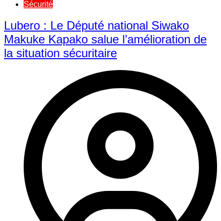
Sécurité
Lubero : Le Député national Siwako
Makuke Kapako salue l’amélioration de
la situation sécuritaire