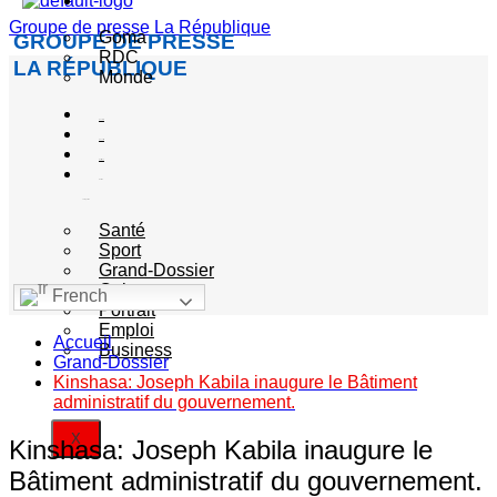
Actualité
Groupe de presse La République
Goma
GROUPE DE PRESSE
RDC
LA RÉPUBLIQUE
Monde
Société
Sécurité
Politique
Autres
catégories
Santé
Sport
Grand-Dossier
Culture
French
Portrait
Emploi
Accueil
Business
Grand-Dossier
Kinshasa: Joseph Kabila inaugure le Bâtiment
administratif du gouvernement.
X
Kinshasa: Joseph Kabila inaugure le
Bâtiment administratif du gouvernement.