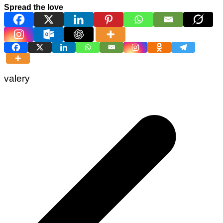
Spread the love
valery
Navigation
de
l’article