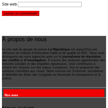
Site web
À propos de nous
Le site web du groupe de presse
La République
est aujourd’hui une
référence en matière d’information fiable et de qualité en RDC. Nous nous
distinguons par notre approche axée sur le
journalisme de résolution
des conflits
et
d’investigation
. À travers des analyses approfondies des
tensions sociales et des enquêtes rigoureuses, nous contribuons à
éclairer les citoyens sur des enjeux complexes, tout en proposant des
solutions concrètes aux crises. Notre mission est d’informer, sensibiliser
et défendre les droits des Congolais en favorisant la transparence et la
justice.
Nos axes