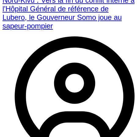
Nord-Kivu : Vers la fin du conflit interne à
l’Hôpital Général de référence de
Lubero, le Gouverneur Somo joue au
sapeur-pompier