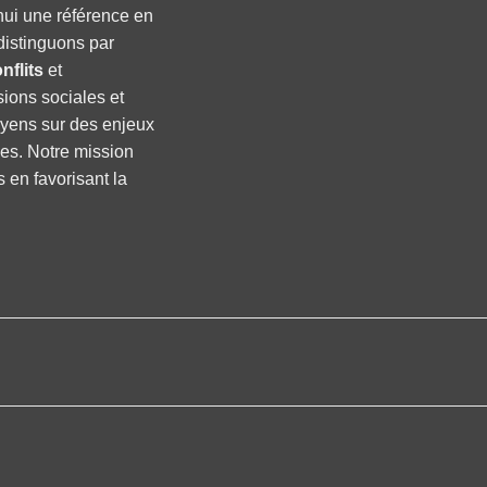
hui une référence en
distinguons par
nflits
et
sions sociales et
oyens sur des enjeux
ses. Notre mission
s en favorisant la