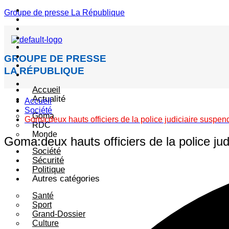
Menu
Groupe de presse La République
GROUPE DE PRESSE
LA RÉPUBLIQUE
Accueil
Actualité
Accueil
Société
Goma
Goma:deux hauts officiers de la police judiciaire suspen
RDC
Monde
Goma:deux hauts officiers de la police ju
Société
Sécurité
Politique
Autres catégories
Santé
Sport
Grand-Dossier
Culture