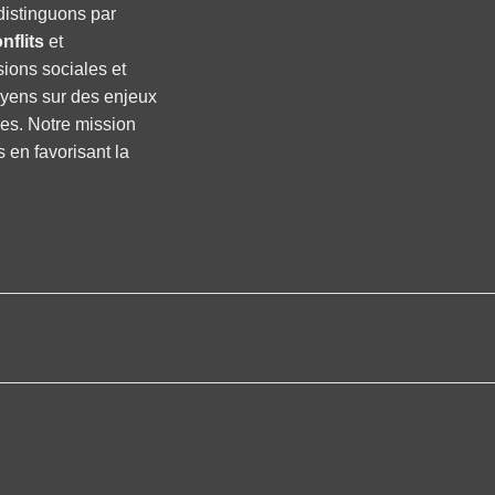
distinguons par
nflits
et
sions sociales et
oyens sur des enjeux
ses. Notre mission
s en favorisant la