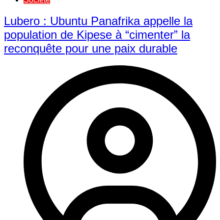
Lubero : Ubuntu Panafrika appelle la
population de Kipese à “cimenter” la
reconquête pour une paix durable