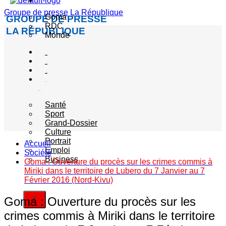
Actualité
Groupe de presse La République
Goma
GROUPE DE PRESSE
RDC
LA RÉPUBLIQUE
Monde
Société
Sécurité
Politique
Autres
catégories
Santé
Sport
Grand-Dossier
Culture
Portrait
Accueil
Emploi
Société
Business
Goma : Ouverture du procès sur les crimes commis à
Miriki dans le territoire de Lubero du 7 Janvier au 7
Février 2016 (Nord-Kivu)
Goma : Ouverture du procès sur les
X
crimes commis à Miriki dans le territoire