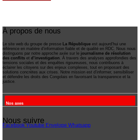
À propos de nous
Le site web du groupe de presse
La République
est aujourd’hui une
référence en matière d’information fiable et de qualité en RDC. Nous nous
distinguons par notre approche axée sur le
journalisme de résolution
des conflits
et
d’investigation
. À travers des analyses approfondies des
tensions sociales et des enquêtes rigoureuses, nous contribuons à
éclairer les citoyens sur des enjeux complexes, tout en proposant des
solutions concrètes aux crises. Notre mission est d’informer, sensibiliser
et défendre les droits des Congolais en favorisant la transparence et la
justice.
Nos axes
Nous suivre
Facebook
Youtube
Envelope
Whatsapp