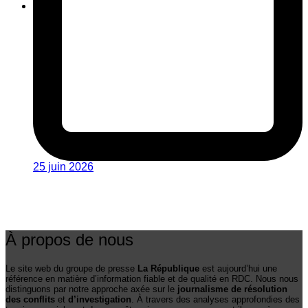
25 juin 2026
À propos de nous
Le site web du groupe de presse
La République
est aujourd’hui une
référence en matière d’information fiable et de qualité en RDC. Nous nous
distinguons par notre approche axée sur le
journalisme de résolution
des conflits
et
d’investigation
. À travers des analyses approfondies des