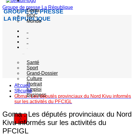
Actualité
Groupe de presse La République
Goma
GROUPE DE PRESSE
RDC
LA RÉPUBLIQUE
Monde
Société
Sécurité
Politique
Autres
catégories
Santé
Sport
Grand-Dossier
Culture
Portrait
Accueil
Emploi
Sécurité
Business
Goma : Les députés provinciaux du Nord Kivu informés
sur les activités du PFCIGL
Goma : Les députés provinciaux du Nord
X
Kivu informés sur les activités du
PFCIGL