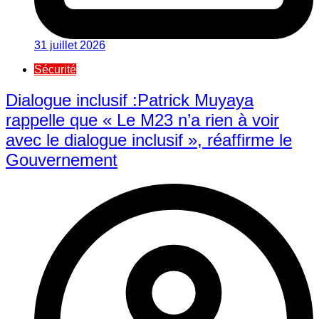
31 juillet 2026
Sécurité
Dialogue inclusif :Patrick Muyaya
rappelle que « Le M23 n’a rien à voir
avec le dialogue inclusif », réaffirme le
Gouvernement