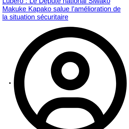
Lubero : Le Député national Siwako
Makuke Kapako salue l’amélioration de
la situation sécuritaire