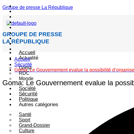
Menu
Groupe de presse La République
GROUPE DE PRESSE
LA RÉPUBLIQUE
Accueil
Actualité
Accueil
Sécurité
Goma
Goma: Le Gouvernement evalue la possibilité d’organis
RDC
Monde
Goma: Le Gouvernement evalue la possibi
Société
Sécurité
Politique
Autres catégories
Santé
Sport
Grand-Dossier
Culture