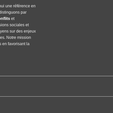
hui une référence en
distinguons par
nflits
et
sions sociales et
oyens sur des enjeux
ses. Notre mission
s en favorisant la