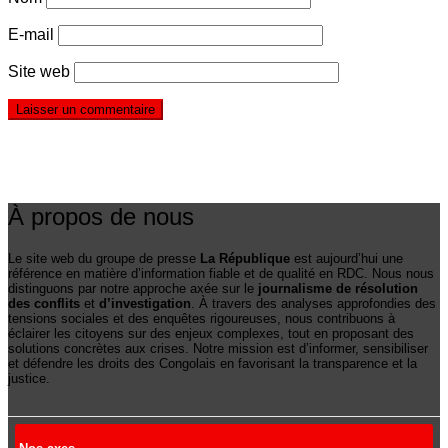
E-mail
Site web
À propos de nous
Le site web du groupe de presse
La République
est aujourd’hui une
référence en matière d’information fiable et de qualité en RDC. Nous nous
distinguons par notre approche axée sur le
journalisme de résolution
des conflits
et
d’investigation
. À travers des analyses approfondies des
tensions sociales et des enquêtes rigoureuses, nous contribuons à
éclairer les citoyens sur des enjeux complexes, tout en proposant des
solutions concrètes aux crises. Notre mission est d’informer, sensibiliser
et défendre les droits des Congolais en favorisant la transparence et la
justice.