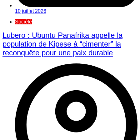
10 juillet 2026
Société
Lubero : Ubuntu Panafrika appelle la
population de Kipese à “cimenter” la
reconquête pour une paix durable