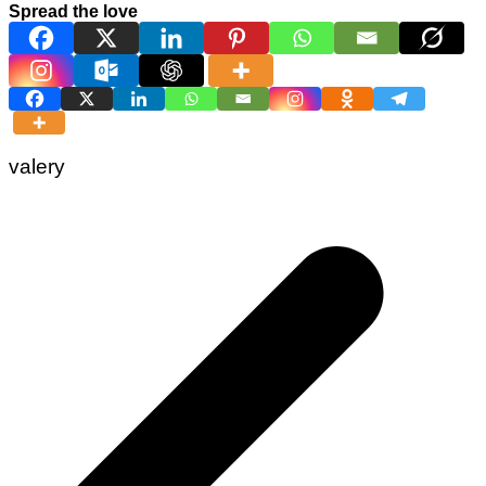
Spread the love
valery
Navigation
de
l’article