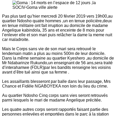
Pas plus tard qu’hier mercredi 20 février 2019 vers 19h00,au
quartier Ndosho quatre hommes ,un en tenue policière,deux
en tenue militaire ont fait irruption au domicile de madame
Angelique kabindola, 35 ans et enceinte de 8 mois pour
l’enlever elle et son mari puis relâcher la dame la meme nuit
car maladroite.
Mais le Corps sans vie de son mari sera retrouvé le
lendemain matin a plus au moins 500m de leur domicile.
Dans la même semaine au quartier Kyeshero ,au domicile de
Mr Ndabarinze Rukundo,un enseignant de 56 ans,sera traité
d’interahamwe (FDLR)par les bandits renseigne les voisins
avant d’être tué ainsi que sa femme .
Les assaillants blesseront par balle dans leur passage, Mrs
Chance et Fidèle NGABOYEKA non loin du lieu du crime.
Au quartier Ndosho Cinq corps sans vies seront retrouvés
parmi lesquels le mari de madame Angelique précitée.
Les quatre autres corps seront rapportés faisant partie des
personnes enlevées et emportées dans le parc à la station