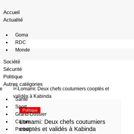
Accueil
Actualité
Goma
RDC
Monde
Société
Sécurité
Politique
Autres catégories
Santé
Sport
Politique
Grand-Dossier
Lomami: Deux chefs coutumiers
Culture
cooptés et validés à Kabinda
Portrait