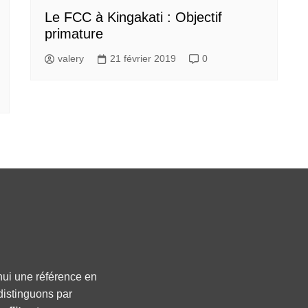
Le FCC à Kingakati : Objectif
primature
valery
21 février 2019
0
hui une référence en
distinguons par