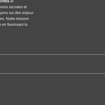
nflits
et
sions sociales et
oyens sur des enjeux
ses. Notre mission
s en favorisant la