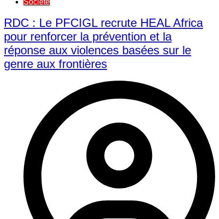
Société
RDC : Le PFCIGL recrute HEAL Africa
pour renforcer la prévention et la
réponse aux violences basées sur le
genre aux frontières