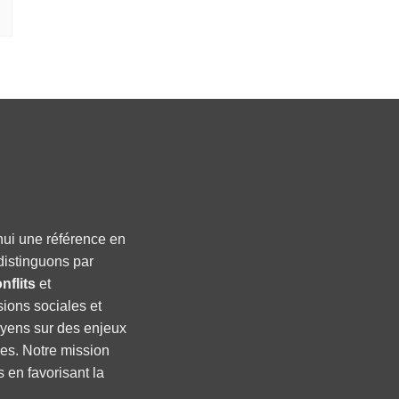
hui une référence en
distinguons par
nflits
et
sions sociales et
oyens sur des enjeux
ses. Notre mission
s en favorisant la