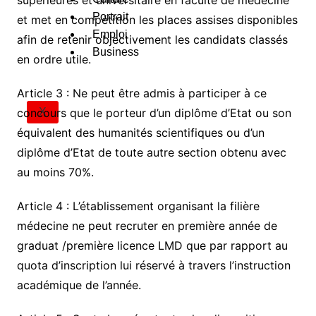
supérieures et universitaire en faculté de médecine
Portrait
et met en compétition les places assises disponibles
Emploi
afin de retenir objectivement les candidats classés
Business
en ordre utile.
Article 3 : Ne peut être admis à participer à ce
concours que le porteur d’un diplôme d’Etat ou son
X
équivalent des humanités scientifiques ou d’un
diplôme d’Etat de toute autre section obtenu avec
au moins 70%.
Article 4 : L’établissement organisant la filière
médecine ne peut recruter en première année de
graduat /première licence LMD que par rapport au
quota d’inscription lui réservé à travers l’instruction
académique de l’année.