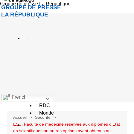
Groupe de presse La République
c
GROUPE DE PRESSE
c
LA RÉPUBLIQUE
u
e
A
c
u
a
é
French
Goma
RDC
Monde
Accueil
Sécurité
ESU: Faculté de médecine réservée aux diplômés d’Etat
S
en scientifiques ou autres options ayant obtenus au
o