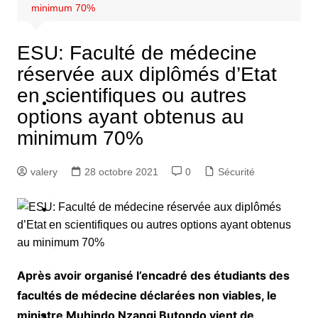
minimum 70%
c
ESU: Faculté de médecine
é
réservée aux diplômés d’Etat
en scientifiques ou autres
é
options ayant obtenus au
S
é
minimum 70%
c
u
valery
28 octobre 2021
0
Sécurité
é
P
o
q
Après avoir organisé l’encadré des étudiants des
u
facultés de médecine déclarées non viables, le
e
ministre Muhindo Nzangi Butondo vient de