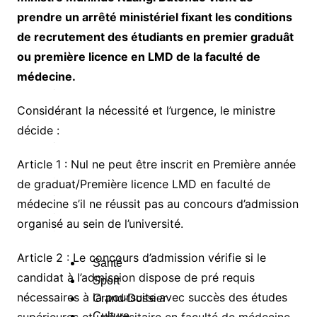
A
prendre un arrêté ministériel fixant les conditions
u
de recrutement des étudiants en premier graduât
ou première licence en LMD de la faculté de
e
médecine.
s
c
Considérant la nécessité et l’urgence, le ministre
a
décide :
é
Article 1 : Nul ne peut être inscrit en Première année
g
de graduat/Première licence LMD en faculté de
o
médecine s’il ne réussit pas au concours d’admission
e
organisé au sein de l’université.
s
Article 2 : Le concours d’admission vérifie si le
Santé
candidat à l’admission dispose de pré requis
Sport
nécessaires à la poursuite avec succès des études
Grand-Dossier
Culture