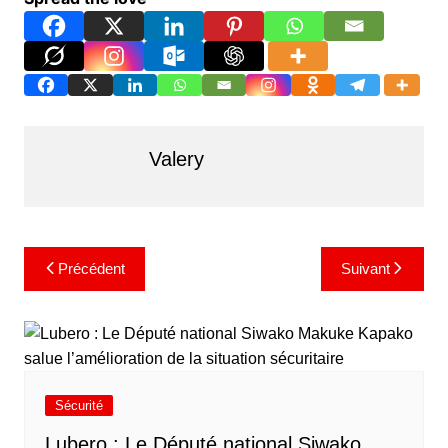
Valery
Navigation
Précédent
Suivant
de
l’article
Sécurité
Lubero : Le Député national Siwako