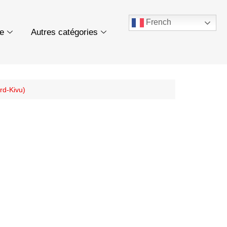
French
ue
Autres catégories
rd-Kivu)